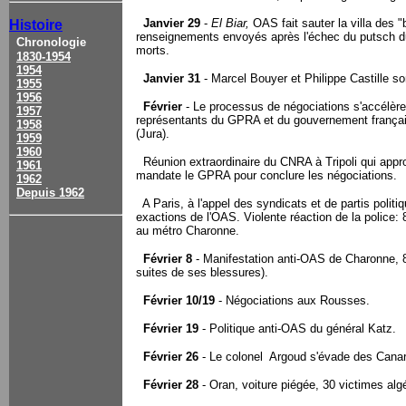
Janvier 29
-
El Biar,
OAS fait sauter la villa des 
Histoire
renseignements envoyés après l'échec du putsch du
Chronologie
morts.
1830-1954
1954
Janvier 31
- Marcel Bouyer et Philippe Castille so
1955
1956
Février
- Le processus de négociations s'accélère
1957
représentants du GPRA et du gouvernement françai
1958
(Jura).
1959
1960
Réunion extraordinaire du CNRA à Tripoli qui appro
1961
mandate le GPRA pour conclure les négociations.
1962
Depuis 1962
A Paris, à l'appel des syndicats et de partis politi
exactions de l'OAS. Violente réaction de la police:
au métro Charonne.
Février 8
- Manifestation anti-OAS de Charonne, 8
suites de ses blessures).
Février 10/19
- Négociations aux Rousses.
Février 19
- Politique anti-OAS du général Katz.
Février 26
- Le colonel Argoud s'évade des Canarie
Février 28
- Oran, voiture piégée, 30 victimes alg