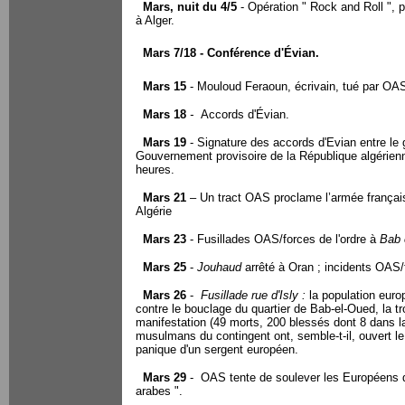
Mars, nuit du 4/5
- Opération " Rock and Roll ", p
à Alger.
Mars 7/18 - Conférence d'Évian.
Mars 15
- Mouloud Feraoun, écrivain, tué par OA
Mars 18
-
Accords d'Évian.
Mars 19
- Signature des accords d'Evian entre le 
Gouvernement provisoire de la République algérien
heures.
Mars 21
– Un tract OAS proclame l’armée fran
ç
ai
Algérie
Mars 23
- Fusillades OAS/forces de l'ordre à
Bab 
Mars 25
-
Jouhaud
arrêté à Oran ; incidents OAS/f
Mars 26
-
Fusillade rue d'Isly :
la population euro
contre le bouclage du quartier de Bab-el-Oued, la tro
manifestation (49 morts, 200 blessés dont 8 dans la
musulmans du contingent ont, semble-t-il, ouvert l
panique d'un sergent européen.
Mars 29
-
OAS tente de soulever les Européens d'
arabes ".