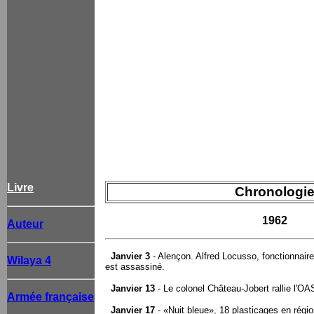
Livre
Chronologi
1962
Auteur
Janvier 3
- Alençon. Alfred Locusso, fonctionnair
Wilaya 4
est assassiné.
Janvier 13
- Le colonel Château-Jobert rallie l'OA
Armée française
Janvier 17
- «Nuit bleue», 18 plasticages en régio