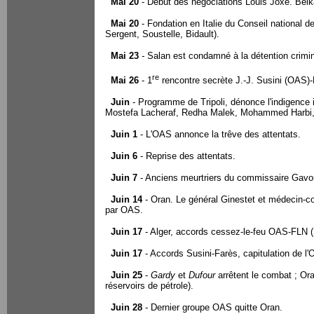
Mai 20
- Début des négociations Louis Joxe. Bel
Mai 20
- Fondation en Italie du Conseil national 
Sergent, Soustelle, Bidault).
Mai 23
-
Salan est condamné à la détention crimine
re
Mai 26
- 1
rencontre secrète J.-J. Susini (OAS)-F
Juin
- Programme de Tripoli, dénonce l'indigence 
Mostefa Lacheraf, Redha Malek, Mohammed Harbi,
Juin 1
- L'OAS annonce la trêve des attentats.
Juin 6
- Reprise des attentats.
Juin 7
- Anciens meurtriers du commissaire Gavo
Juin 14
- Oran. Le général Ginestet et médecin-co
par OAS.
Juin 17
- Alger, accords cessez-le-feu OAS-FLN (
Juin 17
- Accords Susini-Farès, capitulation de l
Juin 25
-
Gardy
et
Dufour
arrêtent le combat ; Ora
réservoirs de pétrole).
Juin 28
- Dernier groupe OAS quitte Oran.