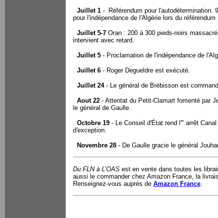
Juillet 1
-
Référendum pour l'autodétermination.
pour l'indépendance de l'Algérie lors du référendum 
Juillet 5-7
Oran : 200 à 300 pieds-noirs massacrés
intervient avec retard.
Juillet 5
- Proclamation de l'indépendance de l'Alg
Juillet 6
- Roger Degueldre est exécuté.
Juillet 24
- Le général de Brébisson est commanda
Aout 22
- Attentat du Petit-Clamart fomenté par J
le général de Gaulle.
Octobre 19
- Le Conseil d'État rend l'" arrêt Cana
d'exception.
Novembre 28
- De Gaulle gracie le général Jouh
Du FLN
à
L’OAS
est e
n vente dans toutes les libra
aussi le commander chez Amazon France, la livraiso
Renseignez-vous auprès de
Amazon France
.