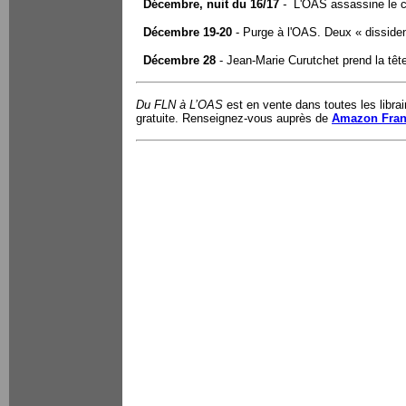
Décembre, nuit du 16/17
-
L
'OAS assassine le c
Décembre 19-20
- Purge à l'OAS. Deux « dissident
Décembre 28
- Jean-Marie Curutchet prend la têt
Du FLN
à
L’OAS
est e
n vente dans toutes les libr
gratuite. Renseignez-vous auprès de
Amazon Fra