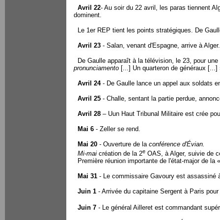
Avril 22
- Au soir du 22 avril, les paras tiennent Al
dominent.
Le 1er REP tient les points stratégiques. De Gaulle
Avril 23
- Salan, venant d'Espagne, arrive à Alger.
De Gaulle apparaît à la télévision, le 23, pour une d
pronunciamento
[...] Un quarteron de généraux [...]
Avril 24
- De Gaulle lance un appel aux soldats en
Avril 25
- Challe, sentant la partie perdue, annonc
Avril 28
– Uun Haut Tribunal Militaire est crée pou
Mai 6
- Zeller se rend.
Mai 20
-
Ouverture de la
conférence d'Évian.
e
Mi-mai
création de la 2
OAS, à Alger, suivie de ce
Première réunion importante de l'état-major de la
Mai 31
- Le commissaire Gavoury est assassiné à
Juin 1
- Arrivée du capitaine Sergent à Paris pou
Juin 7
-
Le général Ailleret est commandant supér