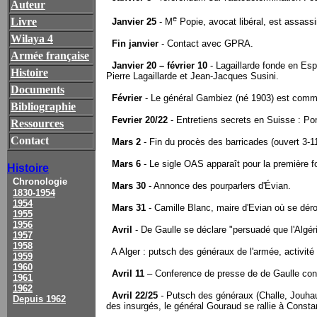
Auteur
e
Livre
Janvier 25
- M
Popie, avocat libéral, est assassi
Wilaya 4
Fin janvier
- Contact avec GPRA.
Armée française
Janvier 20 – février 10
- Lagaillarde fonde en Esp
Histoire
Pierre Lagaillarde et Jean-Jacques Susini.
Documents
Février
- Le général Gambiez (né 1903) est comm
Bibliographie
Fevrier 20/22
- Entretiens secrets en Suisse : 
Ressources
Contact
Mars 2
- Fin du procès des barricades (ouvert 3-11
Mars 6
- Le sigle OAS apparaît pour la première fo
Histoire
Chronologie
Mars 30
- Annonce des pourparlers d'Évian.
1830-1954
1954
Mars 31
- Camille Blanc, maire d'Evian où se déro
1955
1956
Avril
- De Gaulle se déclare "persuadé que l'Algé
1957
1958
A Alger : putsch des généraux de l'armée, activité 
1959
1960
Avril 11
– Conference de presse de de Gaulle confi
1961
1962
Avril 22/25
-
Putsch des généraux (Challe, Jouhaud
Depuis 1962
des insurgés, le général Gouraud se rallie à Consta