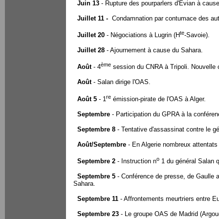
Juin 13
- Rupture des pourparlers d'Évian à cause
Juillet 11 -
Condamnation par contumace des aut
te
Juillet 20
- Négociations à Lugrin (H
-Savoie).
Juillet 28
- Ajournement à cause du Sahara.
ème
Ao
û
t
- 4
session du CNRA à Tripoli. Nouvell
Ao
û
t
- Salan dirige l'OAS.
re
Ao
û
t 5
-
1
émission-pirate de l'OAS à Alger.
Septembre
- Participation du GPRA à la confére
Septembre 8
- Tentative d'assassinat contre le g
Ao
û
t/Septembre
- En Algerie nombreux attentats
o
Septembre 2
- Instruction n
1 du général Salan q
Septembre 5
- Conférence de presse, de Gaulle a
Sahara.
Septembre 11
- Affrontements meurtriers entre 
Septembre 23
- Le groupe OAS de Madrid (Argou