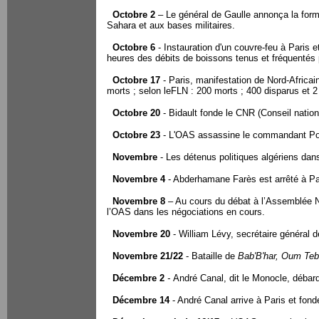
Octobre 2
– Le général de Gaulle annon
ç
a la for
Sahara et aux bases militaires.
Octobre 6
- Instauration d'un couvre-feu à Paris 
heures des débits de boissons tenus et fréquentés p
Octobre 17
- Paris, manifestation de Nord-Africain
morts ; selon leFLN : 200 morts ; 400 disparus et 2
Octobre 20
- Bidault fonde le CNR (Conseil nation
Octobre 23
- L'OAS assassine le commandant Post
Novembre
- Les détenus politiques algériens dan
Novembre 4
- Abderhamane Farès est arrêté à Pa
Novembre 8
– Au cours du débat
à
l’Assemblée Na
l’OAS dans les négociations en cours.
Novembre 20
- William Lévy, secrétaire général 
Novembre 21/22
- Bataille de
Bab'B'har, Oum Teb
Décembre 2
-
André Canal, dit le Monocle, débarq
Décembre 14
- André Canal arrive à Paris et fond