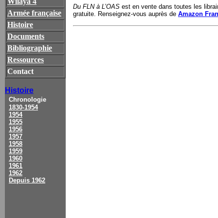
Wilaya 4
Du FLN
à
L’OAS
est e
n vente dans toutes les libr
Armée française
gratuite. Renseignez-vous auprès de
Amazon Fra
Histoire
Documents
Bibliographie
Ressources
Contact
Histoire
Chronologie
1830-1954
1954
1955
1956
1957
1958
1959
1960
1961
1962
Depuis 1962